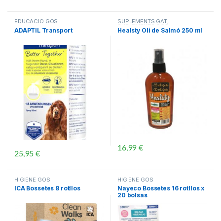
EDUCACIÓ GOS
SUPLEMENTS GAT
,
SUPLEMENTS GOS
ADAPTIL Transport
Healsty Oli de Salmó 250 ml
16,99
€
25,95
€
HIGIENE GOS
HIGIENE GOS
ICA Bossetes 8 rotllos
Nayeco Bossetes 16 rotllos x
20 bolsas