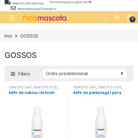
Skip to navigation
Skip to content
Enviament gratuït a partir de 79€
Repartim a tot Catalunya
Necessites ajuda? Contacta’ns
0
Inici
GOSSOS
GOSSOS
Filters
SNACKS GAT
,
SNACKS GOS
,
SNACKS GAT
,
SNACKS GOS
,
SUPLEMENTS GAT
,
SUPLEMENTS GAT
,
kéfir de nabius i bròcoli
kéfir de pastanaga i pera
SUPLEMENTS GOS
SUPLEMENTS GOS