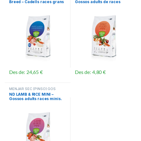
Breed – Cadells races grans
Gossos adults de races
fins a 24 mesos
minis. Pollastre
Des de:
24,65
€
Des de:
4,80
€
Aquest producte té diverses variants. Les opcions es poden triar
Aquest producte té diverses vari
MENJAR SEC (PINSO) GOS
ND LAMB & RICE MINI –
Gossos adults races minis.
Xai