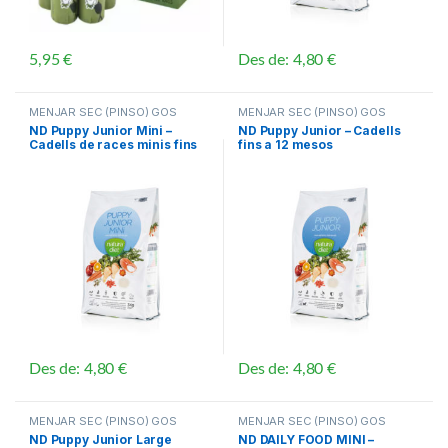
5,95
€
Des de:
4,80
€
Aquest producte té diverses vari
MENJAR SEC (PINSO) GOS
MENJAR SEC (PINSO) GOS
ND Puppy Junior Mini –
ND Puppy Junior – Cadells
Cadells de races minis fins
fins a 12 mesos
12 mesos
Des de:
4,80
€
Des de:
4,80
€
Aquest producte té diverses variants. Les opcions es poden triar
Aquest producte té diverses vari
MENJAR SEC (PINSO) GOS
MENJAR SEC (PINSO) GOS
ND Puppy Junior Large
ND DAILY FOOD MINI –