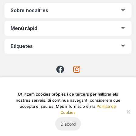
s
Sobre nosaltres
C
Menú ràpid
a
r
Etiquetes
o
u
s
e
Utilitzem cookies pròpies i de tercers per millorar els
nostres serveis. Si continua navegant, considerem que
l
accepta el seu ús. Més informació en la
Política de
Necessites ajuda? Trucan's
Cookies
622 87 53 20
D'acord