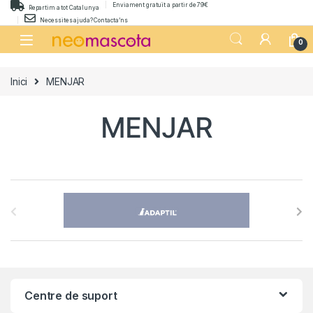
Skip to navigation
Skip to content
Enviament gratuït a partir de 79€
Repartim a tot Catalunya
Necessites ajuda? Contacta’ns
0
Inici
MENJAR
MENJAR
B
r
a
n
Centre de suport
d