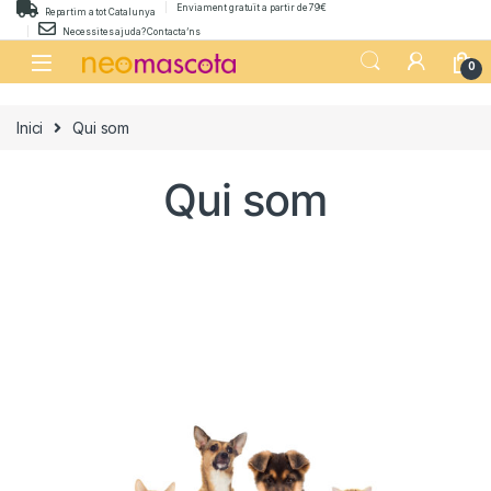
Skip to navigation
Skip to content
Enviament gratuït a partir de 79€
Repartim a tot Catalunya
Necessites ajuda? Contacta’ns
0
Inici
Qui som
Qui som