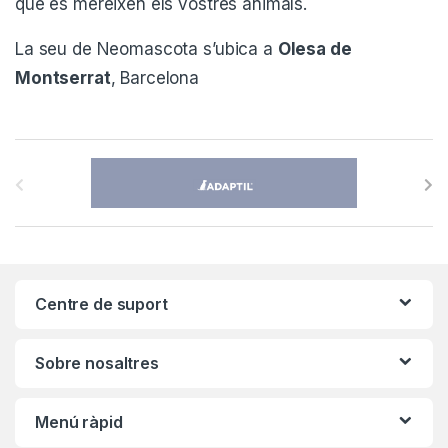
que es mereixen els vostres animals.
La seu de Neomascota s’ubica a
Olesa de
Montserrat
, Barcelona
B
r
a
n
Centre de suport
d
s
Sobre nosaltres
C
Menú ràpid
a