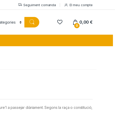
Seguiment comanda
El meu compte
0,00
€
0
e’l a passejar diàriament. Segons la raça o constitució,