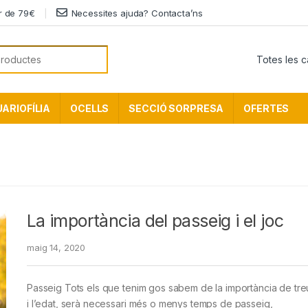
ir de 79€
Necessites ajuda? Contacta’ns
or:
ARIOFÍLIA
OCELLS
SECCIÓ SORPRESA
OFERTES
La importància del passeig i el joc
maig 14, 2020
Passeig Tots els que tenim gos sabem de la importància de treur
i l’edat, serà necessari més o menys temps de passeig,