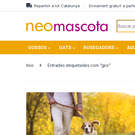
Skip to navigation
Skip to content
Repartim a tot Catalunya
Enviament gratuït a part
Search f
GOSSOS
GATS
ROSEGADORS
AQU
Inici
Entrades etiquetades com “gos”