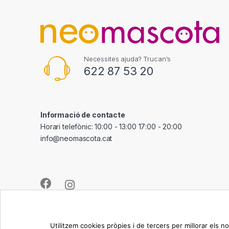
s
C
a
Necessites ajuda? Trucan's
r
622 87 53 20
o
u
Informació de contacte
s
Horari telefònic: 10:00 - 13:00 17:00 - 20:00
info@neomascota.cat
e
l
Utilitzem cookies pròpies i de tercers per millorar els