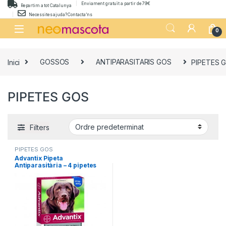
Skip to navigation
Skip to content
Enviament gratuït a partir de 79€
Repartim a tot Catalunya
Necessites ajuda? Contacta’ns
0
Inici
GOSSOS
ANTIPARASITARIS GOS
PIPETES 
PIPETES GOS
Filters
PIPETES GOS
Advantix Pipeta
Antiparasitària – 4 pipetes