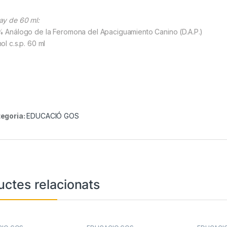
ay de 60 ml:
% Análogo de la Feromona del Apaciguamiento Canino (D.A.P.)
ol c.s.p. 60 ml
egoria:
EDUCACIÓ GOS
uctes relacionats