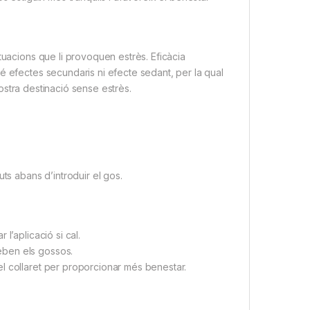
tuacions que li provoquen estrès. Eficàcia
é efectes secundaris ni efecte sedant, per la qual
 vostra destinació sense estrès.
ts abans d’introduir el gos.
l’aplicació si cal.
eben els gossos.
l collaret per proporcionar més benestar.