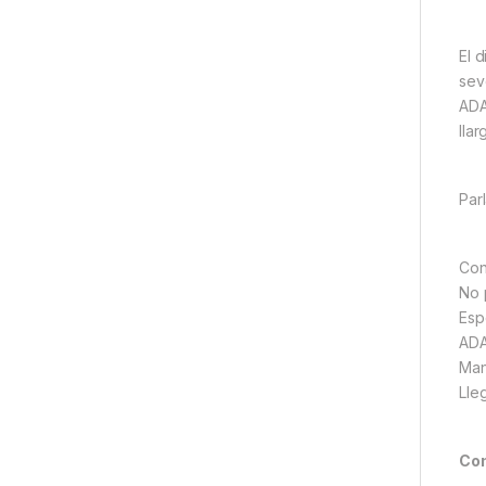
El 
sev
ADA
llar
Par
Con
No 
Espe
ADA
Man
Lleg
Com