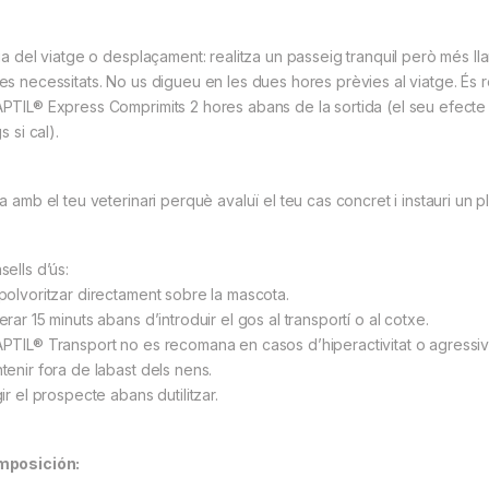
dia del viatge o desplaçament: realitza un passeig tranquil però més lla
es necessitats. No us digueu en les dues hores prèvies al viatge. És
PTIL® Express Comprimits 2 hores abans de la sortida (el seu efecte d
gs si cal).
la amb el teu veterinari perquè avaluï el teu cas concret i instauri un 
sells d’ús:
polvoritzar directament sobre la mascota.
rar 15 minuts abans d’introduir el gos al transportí o al cotxe.
PTIL® Transport no es recomana en casos d’hiperactivitat o agressivi
tenir fora de labast dels nens.
ir el prospecte abans dutilitzar.
posición: