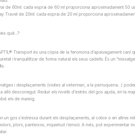
mats:
rai de 60ml: cada esprai de 60 ml proporciona aproximadament 50 uso
ay Travel de 20ml: cada esprai de 20 ml proporciona aproximadament 
ies què…?
PTIL® Transport és una còpia de la feromona d’apaivagament caní que
retat i tranquil·litzar de forma natural els seus cadells. És un “missa
ts.
 viatges i desplaçaments (visites al veterinari, a la perruqueria…) pod
 a allò desconegut. Reduir els nivells d’estrès del gos ajuda, en la maj
ambé els de mareig.
n un gos s’estressa durant els desplaçaments, al cotxe o en altres mi
molors, plors, panteixos, inquietud i tensió. A més, pot experimentar m
tar.