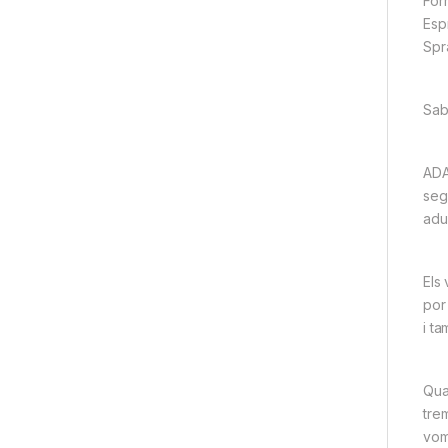
For
Esp
Spr
Sab
ADA
segu
adul
Els
por
i t
Qua
tre
vomi