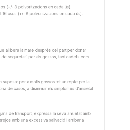
s (+/- 8 polvoritzacions en cada ús).
16 usos (+/- 8 polvoritzacions en cada ús).
 allibera la mare després del part per donar
tge de seguretat” per als gossos, tant cadells com
en suposar per a molts gossos tot un repte per la
oria de casos, a disminuir els símptomes d’ansietat
tjans de transport, expressa la seva ansietat amb
arejos amb una excessiva salivació i arribar a