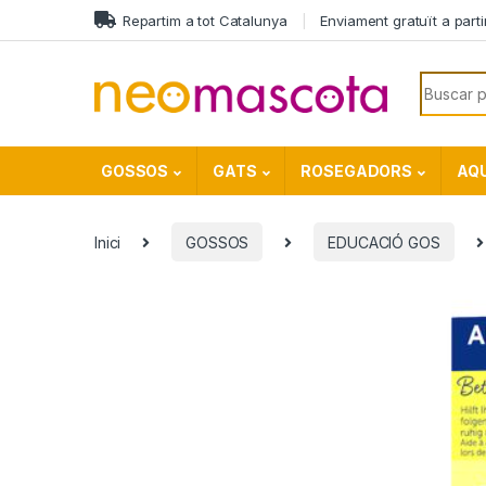
Skip to navigation
Skip to content
Repartim a tot Catalunya
Enviament gratuït a part
Search f
GOSSOS
GATS
ROSEGADORS
AQU
Inici
GOSSOS
EDUCACIÓ GOS