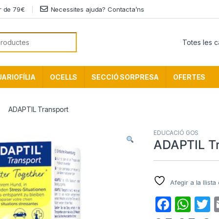
ir de 79€
Necessites ajuda? Contacta’ns
or:
ARIOFÍLIA
OCELLS
SECCIÓ SORPRESA
OFERTES
ADAPTIL Transport
EDUCACIÓ GOS
ADAPTIL Tr
Afegir a la llista
F
W