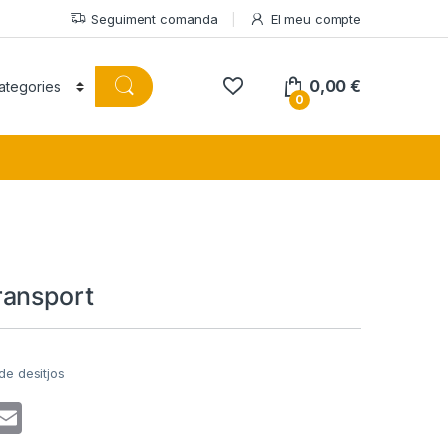
Seguiment comanda
El meu compte
0,00
€
0
ansport
 de desitjos
T
E