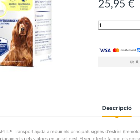
a
h
25,95
€
c
at
i
e
s
e
ADAPTIL Transport
b
A
o
p
o
p
k
A 
Descripció
TIL® Transport ajuda a reduir els principals signes d’estrès (tremolors,
plaçaments i els viatges en un sol gest. El seu efecte fa que els gosso