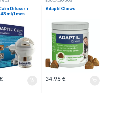
Ó GOS
EDUCACIÓ GOS
Calm Difusor +
Adaptil Chews
 48 ml/1 mes
€
34,95
€
a del producte