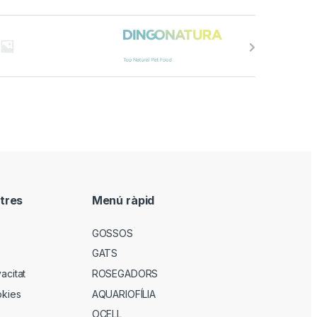
tres
Menú ràpid
GOSSOS
GATS
vacitat
ROSEGADORS
okies
AQUARIOFÍLIA
OCELL