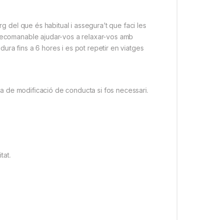
rg del que és habitual i assegura’t que faci les
 recomanable ajudar-vos a relaxar-vos amb
ura fins a 6 hores i es pot repetir en viatges
pla de modificació de conducta si fos necessari.
tat.