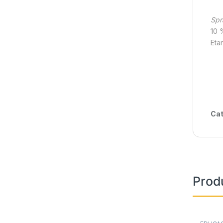
Spr
10 
Etan
Cat
Prod