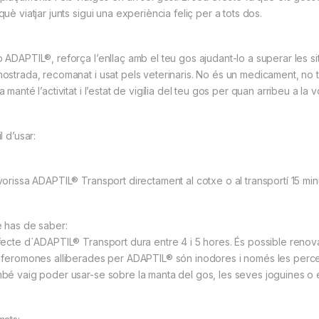
uè viatjar junts sigui una experiència feliç per a tots dos.
 ADAPTIL®, reforça l’enllaç amb el teu gos ajudant-lo a superar les si
ostrada, recomanat i usat pels veterinaris. No és un medicament, no t
 manté l’activitat i l’estat de vigília del teu gos per quan arribeu a la
l d’usar:
vorissa ADAPTIL® Transport directament al cotxe o al transportí 15 minu
 has de saber:
fecte d´ADAPTIL® Transport dura entre 4 i 5 hores. És possible renovar 
 feromones alliberades per ADAPTIL® són inodores i només les perc
bé vaig poder usar-se sobre la manta del gos, les seves joguines o e