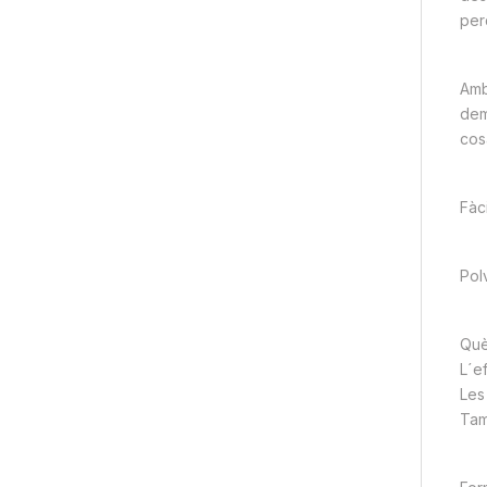
perq
Amb
dem
cosa
Fàci
Pol
Què
L´e
Les
Tam