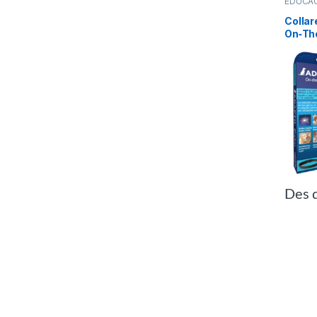
EDUCA
Colla
On‑Th
Des 
Aquest 