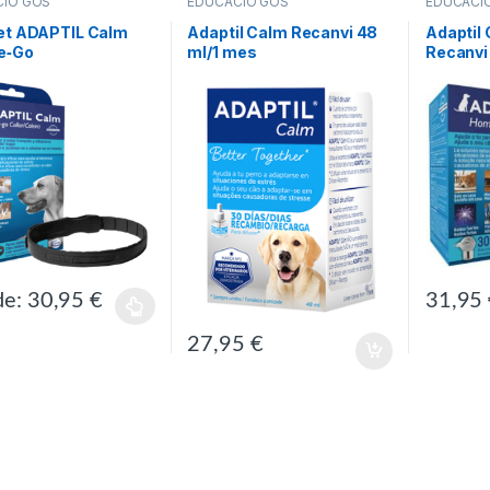
CIÓ GOS
EDUCACIÓ GOS
EDUCACI
ret ADAPTIL Calm
Adaptil Calm Recanvi 48
Adaptil 
e‑Go
ml/1 mes
Recanvi
de:
30,95
€
31,95
producte té diverses variants. Les opcions es poden triar a la pàgin
27,95
€