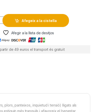
w
m
tt
ail
r
 quantity
Afegeix a la cistella
Afegir a la llista de desitjos
partir de 49 euros el transport és gratuït
 plors, panteixos, inquietud i tensió) lligats als
s estiguin més tranquils i afavoreix el benestar