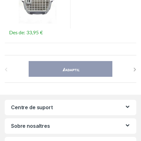
Des de:
33,95
€
Aquest producte té diverses variants. Les opcions es poden triar
B
r
a
n
Centre de suport
d
s
Sobre nosaltres
C