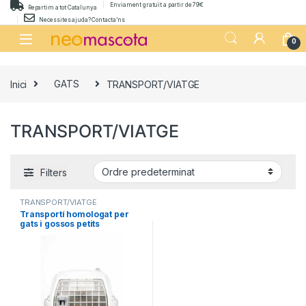
Skip to navigation
Skip to content
Enviament gratuït a partir de 79€
Repartim a tot Catalunya
Necessites ajuda? Contacta’ns
0
Inici
GATS
TRANSPORT/VIATGE
TRANSPORT/VIATGE
Filters
TRANSPORT/VIATGE
Transportí homologat per
gats i gossos petits