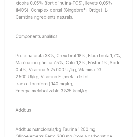
xicoira 0,05% (font d’inulina-FOS), llevats 0,05%
(MOS), Complex dental (Gingebre* i Ortiga), L-
Carnitina.Ingredients naturals.
Components analítics
Proteïna bruta 38%, Greix brut 18%, Fibra bruta 1,7%,
Matèria inorgànica 7,5%, Calci 1,2%, Fòsfor 1%, Sodi
0,4%, Vitamina A 25.000 UI/kg, Vitamina D3
2.500 UI/kg, Vitamina E (acetat de tot –
rac α- tocoferol) 140 mg/kg,
Energia metabolizable 3.835 kcal/kg.
Additius
Additius nutricionals/kg Taurina 1.200 mg.
Oligoelements Ferro 300 mg (com a carbonat de