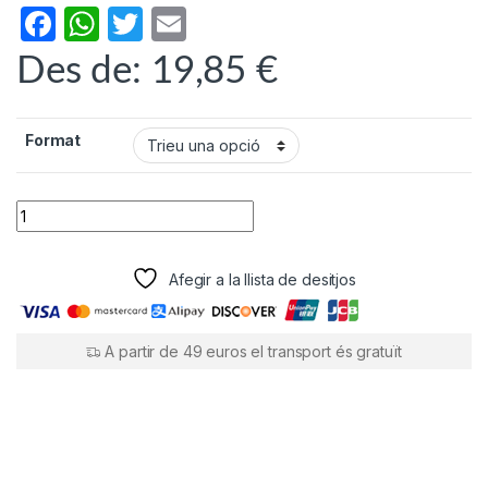
F
W
T
E
a
h
w
m
Des de:
19,85
€
c
at
itt
ail
e
s
er
Format
b
A
o
p
Dibaq Sense Cat Kitten quantity
o
p
k
Afegir a la llista de desitjos
A partir de 49 euros el transport és gratuït