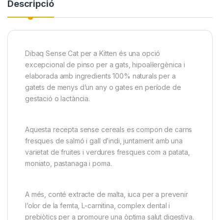
Descripció
Dibaq Sense Cat per a Kitten és una opció
excepcional de pinso per a gats, hipoal·lergènica i
elaborada amb ingredients 100% naturals per a
gatets de menys d’un any o gates en període de
gestació o lactància.
Aquesta recepta sense cereals es compon de carns
fresques de salmó i gall d’indi, juntament amb una
varietat de fruites i verdures fresques com a patata,
moniato, pastanaga i poma.
A més, conté extracte de malta, iuca per a prevenir
l’olor de la femta, L-carnitina, complex dental i
prebiòtics per a promoure una òptima salut digestiva.