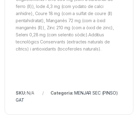
ferro (II)), Iode 4,3 mg (com yodato de calci
anhidre), Coure 18 mg (com a sulfat de coure (II)
pentahidratat), Manganès 72 mg (com a òxid
manganès (II)), Zinc 210 mg (com a òxid de zinc),
Seleni 0,28 mg (com selenito sòdic).Additius
tecnològics Conservants (extractes naturals de
cítrics) i antioxidants (tocoferoles naturals).
SKU:
N/A
Categoria:
MENJAR SEC (PINSO)
GAT