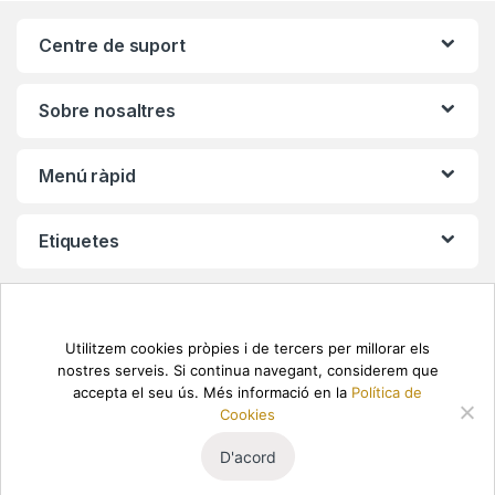
n
Centre de suport
d
s
Sobre nosaltres
C
Menú ràpid
a
r
Etiquetes
o
u
Utilitzem cookies pròpies i de tercers per millorar els
s
nostres serveis. Si continua navegant, considerem que
accepta el seu ús. Més informació en la
Política de
e
Cookies
l
D'acord
Necessites ajuda? Trucan's