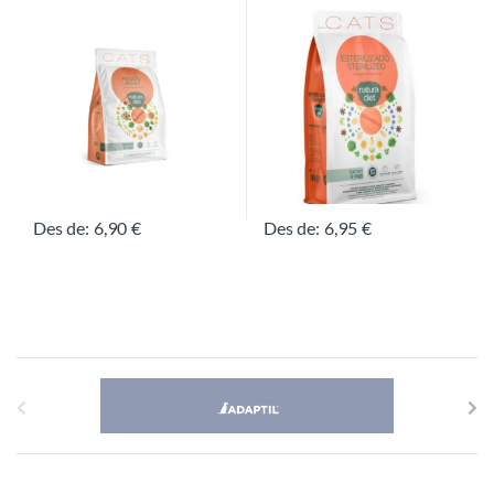
Des de:
6,90
€
Des de:
6,95
€
Aquest producte té diverses variants. Les opcions es poden triar
Aquest producte té diverses vari
B
r
a