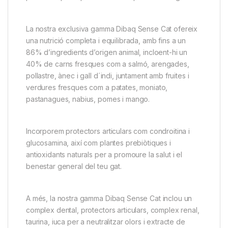
La nostra exclusiva gamma Dibaq Sense Cat ofereix
una nutrició completa i equilibrada, amb fins a un
86% d’ingredients d’origen animal, incloent-hi un
40% de carns fresques com a salmó, arengades,
pollastre, ànec i gall d´indi, juntament amb fruites i
verdures fresques com a patates, moniato,
pastanagues, nabius, pomes i mango.
Incorporem protectors articulars com condroitina i
glucosamina, així com plantes prebiòtiques i
antioxidants naturals per a promoure la salut i el
benestar general del teu gat.
A més, la nostra gamma Dibaq Sense Cat inclou un
complex dental, protectors articulars, complex renal,
taurina, iuca per a neutralitzar olors i extracte de