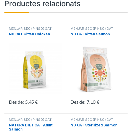
Productes relacionats
MENJAR SEC (PINSO) GAT
MENJAR SEC (PINSO) GAT
ND CAT Kitten Chicken
ND CAT kitten Salmon
Des de:
5,45
€
Des de:
7,10
€
Aquest producte té diverses variants. Les opcions es poden triar
Aquest producte té diverses vari
MENJAR SEC (PINSO) GAT
MENJAR SEC (PINSO) GAT
NATURA DIET CAT Adult
ND CAT Sterilized Salmon
Salmon