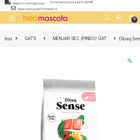
Skip to navigation
Skip to content
Enviament gratuït a partir de 79€
Repartim a tot Catalunya
Necessites ajuda? Contacta’ns
0
Inici
GATS
MENJAR SEC (PINSO) GAT
Dibaq Sen