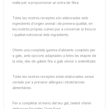
malta per a proporcionar un extra de fibra.
Totes les nostres receptes són elaborades amb
ingredients d’origen animal i de primera qualitat, en
les nostres pròpies cuines per a conservar la frescor
i qualitat nutricional dels ingredients.
Oferim una completa gamma d’aliments complets per
a gats, amb opcions adaptades a totes les etapes de
la vida, des de gatets fins a gats sènior o esterilitzats.
Totes les nostres receptes estan elaborades sense
cereals per a prevenir al·lèrgies i intoleràncies
alimentàries.
Per a completar el menú del teu gat, també oferim
delicioses llaunetes Grain Free.