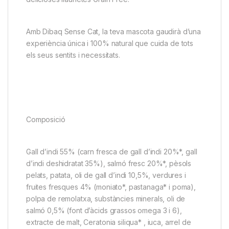
Amb Dibaq Sense Cat, la teva mascota gaudirà d’una
experiència única i 100% natural que cuida de tots
els seus sentits i necessitats.
Composició
Gall d’indi 55% (carn fresca de gall d’indi 20%*, gall
d’indi deshidratat 35%), salmó fresc 20%*, pèsols
pelats, patata, oli de gall d’indi 10,5%, verdures i
fruites fresques 4% (moniato*, pastanaga* i poma),
polpa de remolatxa, substàncies minerals, oli de
salmó 0,5% (font d’àcids grassos omega 3 i 6),
extracte de malt, Ceratonia siliqua* , iuca, arrel de